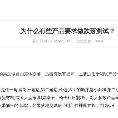
为什么有些产品要求做跌落测试？
更新日期：2020-05-08 浏览次数：3304
定的高度做自由落体跌落，后看有没有损坏。主要适用于测试产
。
是任一角,角对应短边,第二短边,长边,六面的顺序是小面积,第
材料)或者大型家具(如桌子、椅子和床)除外。对大多数产品而言，落
带插头的电源)，如果落地测试后带电部件裸露在外，判为CRIT