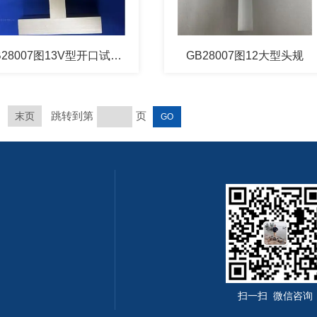
GB28007图13V型开口试验模版
GB28007图12大型头规
跳转到第
页
末页
扫一扫 微信咨询