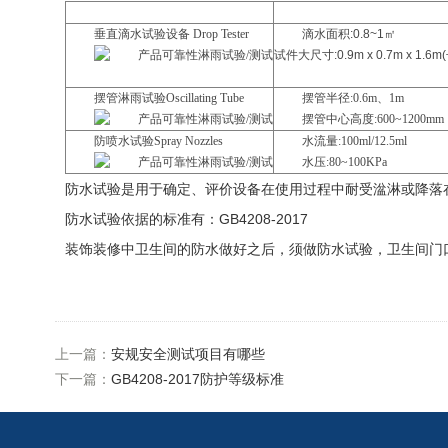
设备
技术参数
垂直滴水试验设备
Drop Tester
滴水面积:0.8~1㎡
试件大尺寸:0.9m x 0.7m x 1.6m
摆管淋雨试验
Oscillating Tube
摆管半径:0.6m、1m
摆管中心高度:600~1200mm
防喷水试验
Spray Nozzles
水流量:100ml/12.5ml
水压:80~100KPa
防水试验是用于确定、评价设备在使用过程中耐受湓淋或降落
防水试验依据的标准有：GB4208-2017
装饰装修中卫生间的防水做好之后，须做防水试验，卫生间门
上一篇：
安规安全测试项目有哪些
下一篇：
GB4208-2017防护等级标准