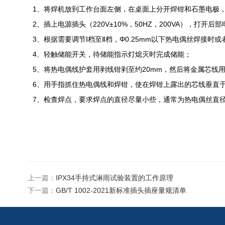
1
、将焊机放到工作台面左侧，在桌面上分开焊钳和石墨电极
2
、插上电源插头（
220V±10%
，
50HZ
，
200VA
），打开后部
3
、根据需要调节
Ⅰ
档至
Ⅱ
档，
Φ0.25mm
以下热电偶丝焊接时或
4
、轻触储能开关，待储能指示灯熄灭时完成储能；
5
、将热电偶线护套用剥线钳剥至约
20mm
，然后将金属芯线
6
、用手指抓住热电偶线和焊钳，使在焊钳上露出的芯线垂直
7
、检查焊点，要求焊点的直径尽量小些，通常为热电偶丝直
上一篇：
IPX34手持式淋雨试验装置的工作原理
下一篇：
GB/T 1002-2021新标准插头插座量规清单