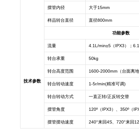
摆管内径
大于15mm
样品转台直径
直径800mm
功能参数
流量
4.1L/min
±5（IPX3）；6.
转台承重
50kg
转台高度范围
1600-2000mm（台面离
技术参数
转台转动速度
1-5r/min(精准可调)
转台转动方式
一直正转
/正反转交替
摆管角度
120º（IPX3）、350º（
摆管摆动速度
24
0°来回4S、
72
0°来回