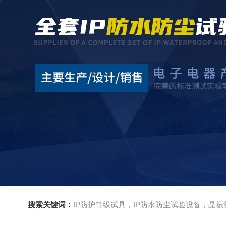
搜索关键词：
IP防护等级试具，IP防水防尘试验设备，晶振