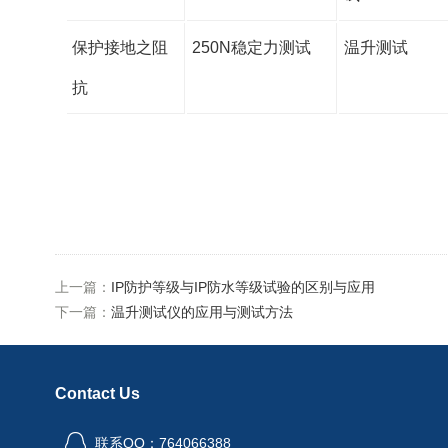
保护接地之阻
250N稳定力测试
温升测试
抗
上一篇：
IP防护等级与IP防水等级试验的区别与应用
下一篇：
温升测试仪的应用与测试方法
Contact Us
联系QQ：764066388