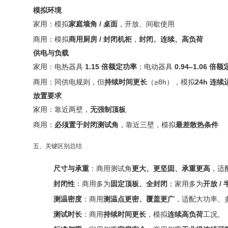
模拟环境
家用：模拟
家庭墙角 / 桌面
，开放、间歇使用
商用：模拟
商用厨房 / 封闭机柜
，
封闭、连续、高负荷
供电与负载
家用：电热器具
1.15 倍额定功率
；电动器具
0.94–1.06 倍
商用：同供电规则，但
持续时间更长
（≥8h），模拟
24h 连续
放置要求
家用：靠近两壁，
无强制顶板
商用：
必须置于封闭测试角
，靠近三壁，模拟
最差散热条件
五、关键区别总结
尺寸与承重
：商用测试角
更大、更坚固、承重更高
，适
封闭性
：商用多为
固定顶板、全封闭
；家用多为
开放 /
测温密度
：商用
测温点更密、覆盖更广
，适配大功率、
测试时长
：商用
持续时间更长
，模拟
连续高负荷
工况。