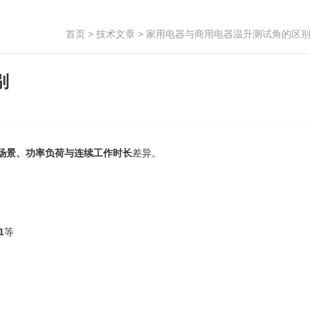
首页
>
技术文章
> 家用电器与商用电器温升测试角的区
别
场景、功率负荷与连续工作时长
差异。
1
等