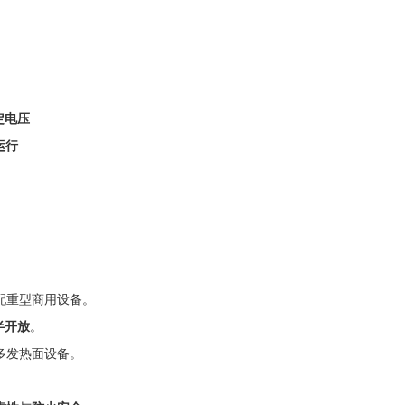
额定电压
运行
配重型商用设备。
 半开放
。
多发热面设备。