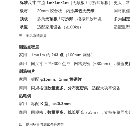
标准尺寸
主流
1m×1m×1m
（无顶板 / 可拆卸顶板）
更大，
板材
20mm 胶合板，内涂
黑色无光漆
同材质但
顶板
多为
无顶板 / 可拆卸
，模拟开放环境
多为
固定
承重
适配家用设备（≤100kg）
适配重型
三、测温系统差异
测温点密度
家用：1m×1m 约
243 点
（100mm 网格）
商用：同尺寸下 **≥300 点 **，网格更密（≤80mm），覆盖
更
测温铜片
家用：标配
φ15mm、1mm 黄铜片
商用：同规格但
数量更多、分布更密集
，适配大功率设备
热电偶
家用：标配
K 型、φ≤0.3mm
商用：同规格，
数量更多、线长更长
（≥3m），支持多路同步
四、使用场景与测试条件差异