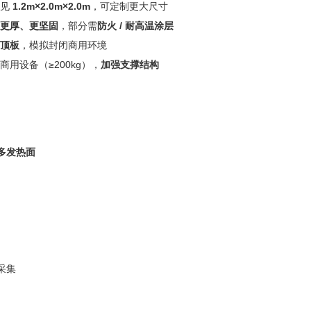
常见
1.2m×2.0m×2.0m
，可定制更大尺寸
更厚、更坚固
，部分需
防火 / 耐高温涂层
顶板
，模拟封闭商用环境
商用设备（≥200kg），
加强支撑结构
多发热面
采集