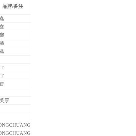
品牌
/
备注
鑫
鑫
鑫
鑫
鑫
ZT
ZT
霄
美康
S
S
ONGCHUANG
ONGCHUANG