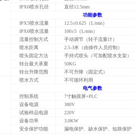
IPX6
喷水孔径
直径
12.5mm
功能参数
IPX5
喷水流量
12.5±0.625
（
L/min
）
IPX6
喷水流量
100±5
（
L/min
）
流量控制方式
手动调节（转子流量计）
喷水距离
2.5-3
米（由操作人员控制）
喷头固定方法
手持式喷头（可加配喷水支架）
转台最大承重
50KG
转台升降范围
不可升降（固定式）
喷水方式
不可循环利用
电气参数
控制系统
7
寸触摸屏
+PLC
设备电源
380V
试验样品电源
220V
设备功率
3.0KW
安全保护功能
漏电保护、缺水保护、短路保护