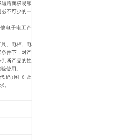
成短路而极易酿
是必不可少的一
其他电子电工产
灯具、电柜、电
候条件下，对产
来判断产品的性
检验使用。
代码
)
图
6
及
求。