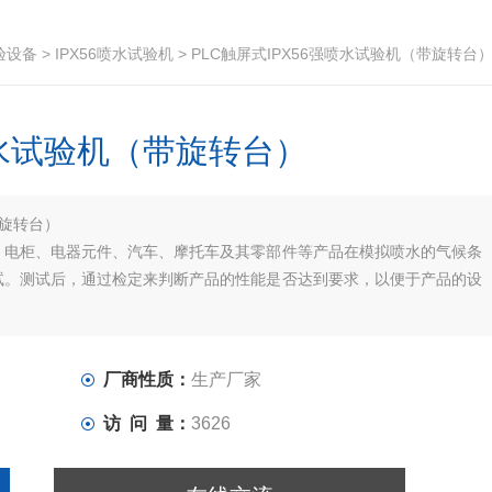
验设备
>
IPX56喷水试验机
> PLC触屏式IPX56强喷水试验机（带旋转台
喷水试验机（带旋转台）
带旋转台）
、电柜、电器元件、汽车、摩托车及其零部件等产品在模拟喷水的气候条
试。测试后，通过检定来判断产品的性能是否达到要求，以便于产品的设
厂商性质：
生产厂家
访 问 量：
3626