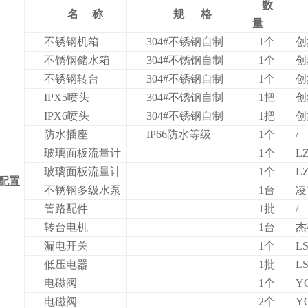
数
名
称
规
格
量
不锈钢机箱
304#
不锈钢自制
1
个
创
不锈钢储水箱
304#
不锈钢自制
1
个
创
不锈钢转台
304#
不锈钢自制
1
个
创
IPX5
喷头
304#
不锈钢自制
1
把
创
IPX6
喷头
304#
不锈钢自制
1
把
创
防水插座
IP66
防水等级
1
个
/
玻璃面板流量计
1
个
L
玻璃面板流量计
1
个
L
配置
不锈钢多级水泵
1
台
凌
管路配件
1
批
/
转台电机
1
台
杰
漏电开关
1
个
L
低压电器
1
批
L
电磁阀
1
个
Y
电磁阀
2
个
Y