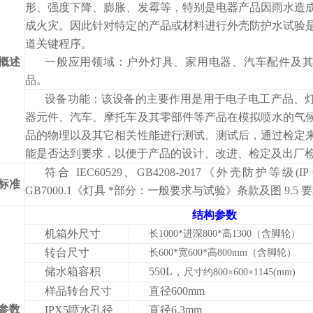
形、强度下降、膨胀、发霉等，特别是电器产品因雨水造
成火灾。因此针对特定的产品或材料进行外壳防护水试验
道关键程序。
概述
一般应用领域：户外灯具、家用电器、汽车配件及
品。
设备功能：该设备的主要作用是用于电子电工产品、
器元件、汽车、摩托车及其零部件等产品在模拟喷水的气
品的物理以及其它相关性能进行测试。测试后，通过检定
能是否达到要求，以便于产品的设计、改进、检定及出厂
符合
IEC60529
、
GB4208-2017
《外壳防护等级
(IP
标准
GB7000.1
《灯具
*部分：一般要求与试验》条款及图
9.5
要
结构参数
机箱外尺寸
长
1000*
进深
800*
高
1300
（含脚轮）
转台尺寸
长
600*
宽
600*
高
800mm
（含脚轮）
储水箱容积
550L
，
尺寸约
800×600×1145(mm)
样品转台尺寸
直径
600mm
参数
IPX5
喷水孔径
直径
6.3mm