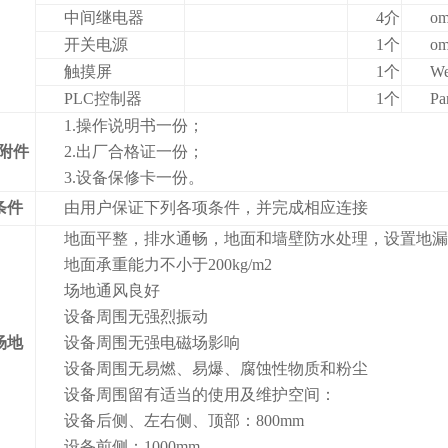
中间继电器
4
介
om
开关电源
1
个
om
触摸屏
1
个
We
PLC
控制器
1
个
Pa
1.
操作说明书一份；
附件
2.
出厂合格证一份；
3.
设备保修卡一份。
条件
由用户保证下列各项条件，并完成相应连接
地面平整，排水通畅，地面和墙壁防水处理，设置地
地面承重能力不小于
200kg/m2
场地通风良好
设备周围无强烈振动
场地
设备周围无强电磁场影响
设备周围无易燃、易爆、腐蚀性物质和粉尘
设备周围留有适当的使用及维护空间：
设备后侧、左右侧、顶部：
800mm
设备前侧：
1000mm