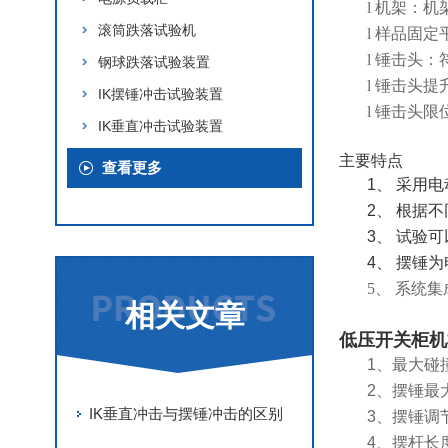
l
机架：机
滚筒跌落试验机
l
样品固定
l
锤击头：符
钢球跌落试验装置
l
锤击头提
IK摆锤冲击试验装置
l
锤击头限
IK垂直冲击试验装置
主要特点
查看更多
1、
采
用
电
2、
根据不
3、
试验可
4、
摆锤为
5、
系统集
相关文章
低压开关柜机
1、最大碰撞
2、摆锤最
IK垂直冲击与摆锤冲击的区别
3、摆锤调节
4、摆杆长度