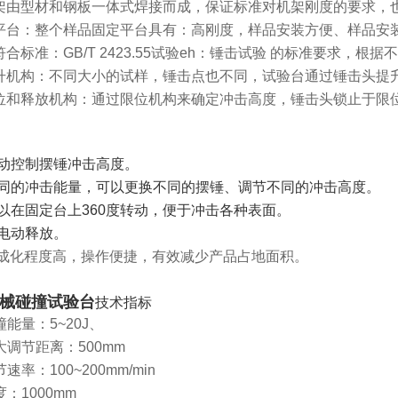
架由型材和钢板一体式焊接而成，保证标准对机架刚度的要求，
平台：整个样品固定平台具有：高刚度，样品安装方便、样品安
合标准：GB/T 2423.55试验eh：锤击试验 的标准要求，
升机构：不同大小的试样，锤击点也不同，试验台通过锤击头提
位和释放机构：通过限位机构来确定冲击高度，锤击头锁止于限位
动控制摆锤冲击高度。
同的冲击能量，可以更换不同的摆锤、调节不同的冲击高度。
以在固定台上360度转动，便于冲击各种表面
。
电动释放。
成化程度高，操作便捷，有效减少产品占地面积。
械碰撞试验台
技术指标
能量：5~20J、
大调节距离：500mm
速率：100~200mm/min
：1000mm