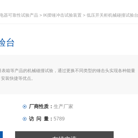
电器可靠性试验产品
>
IK摆锤冲击试验装置
> 低压开关柜机械碰撞试验
验台
量表箱等产品的机械碰撞试验，通过更换不同类型的锤击头实现各种能量
，安装快捷等优点。
厂商性质：
生产厂家
访 问 量：
5789