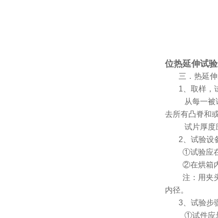
位热延伸试验
三．热延伸
1
、取样，
从每一被
去所有凸脊和
试片厚度
2
、试验设
①试验应
②在烘箱
注：用夹
内径。
3
、试验步
①试件应