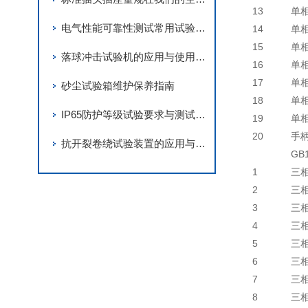
13
单
电气性能可靠性测试常用试验仪器设备有哪些
14
单
15
单
落球冲击试验机的应用与使用方法
16
单
17
单
砂尘试验箱维护保养指南
18
单
IP65防护等级试验要求与测试方法
19
单
20
手
抗开裂卷绕试验装置的应用与使用方法
GB
1
三
2
三
3
三
4
三
5
三
6
三
7
三
8
三