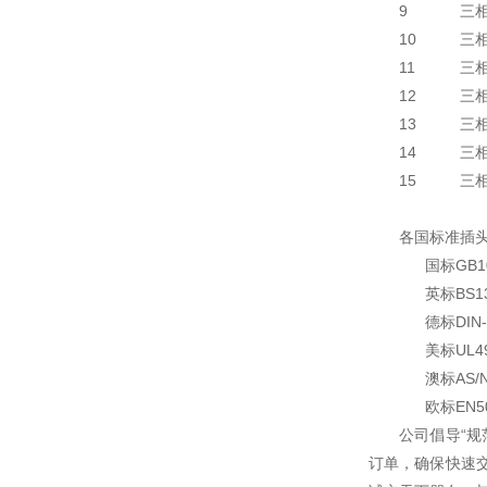
9
三
10
三
11
三
12
三
13
三
14
三
15
三
各国标准插
国标GB100
英标BS13
德标DIN-V
美标UL4
澳标AS/N
欧标EN50
公司倡导“
订单，确保快速