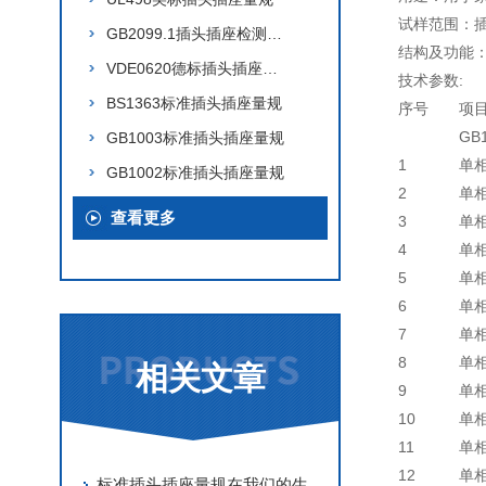
试样范围：
GB2099.1插头插座检测产品
结构及功能
VDE0620德标插头插座量规
技术参数:
BS1363标准插头插座量规
序号
项
GB
GB1003标准插头插座量规
1
单
GB1002标准插头插座量规
2
单
查看更多
3
单
4
单
5
单
6
单
7
单
8
单
相关文章
9
单
10
单
11
单
12
单
标准插头插座量规在我们的生活中有哪些应用？