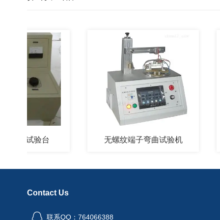
压试验台
无螺纹端子弯曲试验机
Contact Us
联系QQ：764066388