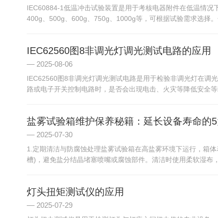
IEC60884-1低温冲击试验装置是用于考核电器附件在低温情
400g、500g、600g、750g、1000g等，可根据试验需求选择
IEC62560图8非调光灯调光测试电路的应用
2025-08-06
IEC62560图8非调光灯调光测试电路是用于检验非调光灯
路或电子开关控制电路时，是否会出现电击、火灾等降低安全等级
盐雾试验箱维护保养秘籍：延长设备寿命的5
2025-07-30
1.定期清洁与防腐蚀处理盐雾试验箱在高盐雾环境下运行，箱
槽)，避免盐分结晶堵塞喷嘴或腐蚀部件。清洁时使用柔软湿布，
灯头扭矩测试仪的应用
2025-07-29