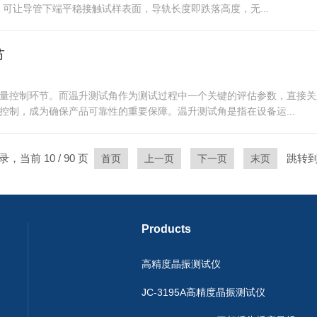
可让导管下端平稳接触试样表面，导轨长度即跌落高度，无...
节
量控制环节。而温升测试角作为测试过程中一个关键的评估参数，直接关
制，成为确保产品可靠性的重要保障。温升测试角是指在设备运...
录，当前 10 / 90 页
跳转到
首页
上一页
下一页
末页
Products
高精度晶振测试仪
JC-3195A高精度晶振测试仪