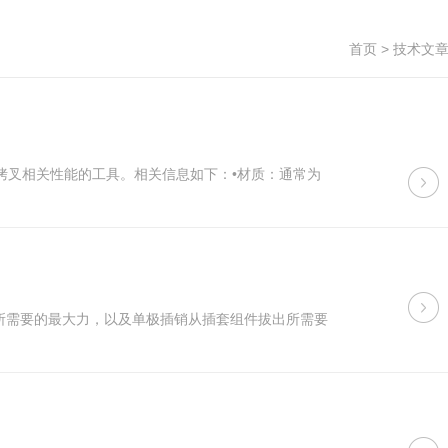
首页
>
技术文
试旋转烤叉相关性能的工具。相关信息如下：•材质：通常为
拔出时所需要的最大力，以及单极插销从插套组件拔出所需要