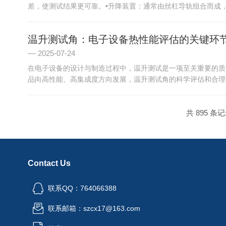
差，使测试结果更可靠。•升降装置：通常由丝杠导轨组合而成，
温升测试角：电子设备热性能评估的关键环
2025-07-24
在电子设备的设计与制造过程中，温升测试是一项至关重要的质
品向高性能、高集成度方向发展，温升测试角的科学评估和合理控
共 895 条记
Contact Us
联系QQ：764066388
联系邮箱：szcx17@163.com