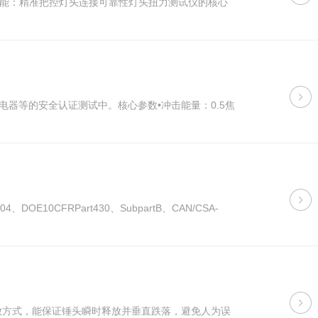
能：精准把控灯头连接可靠性灯头扭力测试仪的核心
器等的安全认证测试中。核心参数•冲击能量：0.5焦
CFRPart430、SubpartB、CAN/CSA-
放方式，能保证锤头瞬时释放并垂直跌落，避免人为误