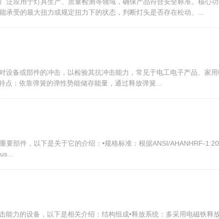
广泛应用于灯具生产、质量检测等领域，确保产品符合安全标准。核心功
承受的最大扭力或规定扭力下的状态，判断灯头是否存在松动、...
体对设备或部件的冲击，以检验其抗冲击能力，常见于电工电子产品、家用电
特点：依靠弹簧的弹性势能储存能量，通过释放弹簧...
是关于它的介绍：•规格标准：根据ANSI/AHANHRF-1:2004、DOE10
...
冲击能力的设备，以下是相关介绍：结构组成•释放系统：多采用电磁铁释