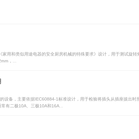
用
14-2008《家用和类似用途电器的安全厨房机械的特殊要求》设计，用于测
m，...
用
关性能的设备，主要依据IEC60884-1标准设计，用于检验将插头从插座
极10A、三极10A和16A...