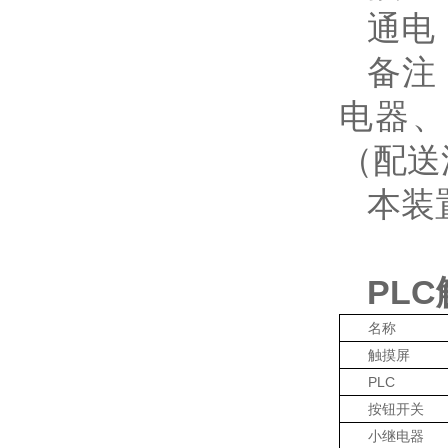
通电
备注：
电器、
（配送
本装
PL
名称
触摸屏
PLC
按钮开关
小继电器