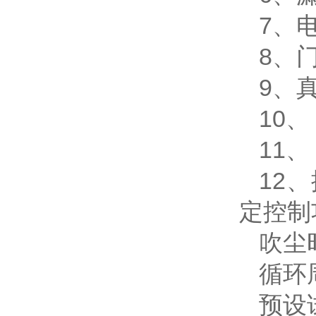
7、电
8、
9、真
10
11
12
定控制
吹尘
循环
预设试